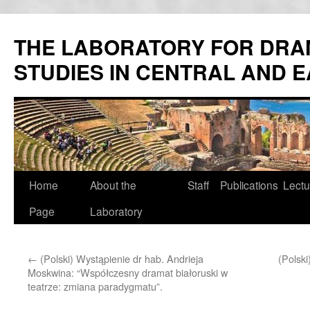
Skip
to
THE LABORATORY FOR DRA
content
STUDIES IN CENTRAL AND 
Home
About the
Staff
Publications
Lectu
Page
Laboratory
←
(Polski) Wystąpienie dr hab. Andrieja
(Polski
Moskwina: “Współczesny dramat białoruski w
teatrze: zmiana paradygmatu”.